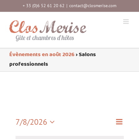
Passer
+ 33 (0)6 52 61 20 62
|
contact@closmerise.com
au
contenu
Évènements en août 2026
› Salons
professionnels
Navi
7/8/2026
Nav
Mois
de
Sélectionnez