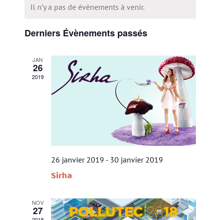
par
vues
une
Il n’y a pas de évènements à venir.
Évè
date.
cons
Derniers Évènements passés
JAN
26
2019
26 janvier 2019
-
30 janvier 2019
Sirha
NOV
27
2018