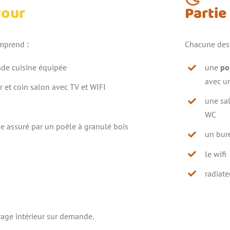
Jour
Partie
mprend :
Chacune des 
de cuisine équipée
une
po
avec u
r et coin salon avec TV et WIFI
une sal
WC
e assuré par un poêle à granulé bois
un bur
le wifi
radiate
rage intérieur sur demande.