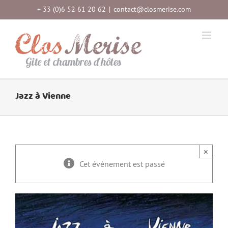
Passer
+ 33 (0)6 52 61 20 62
|
contact@closmerise.com
au
contenu
Jazz à Vienne
×
Cet évènement est passé